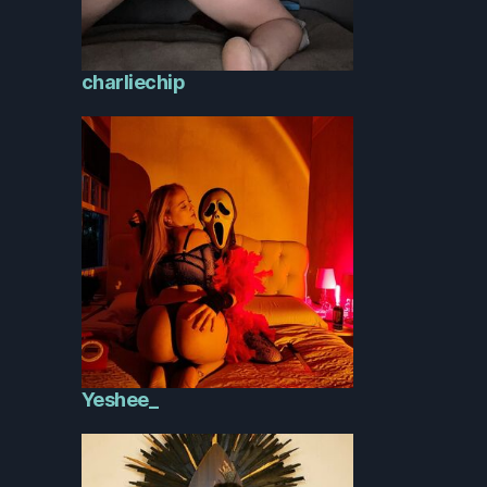
charliechip
Yeshee_