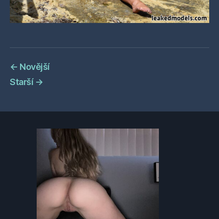
←
Novější
Starší
→