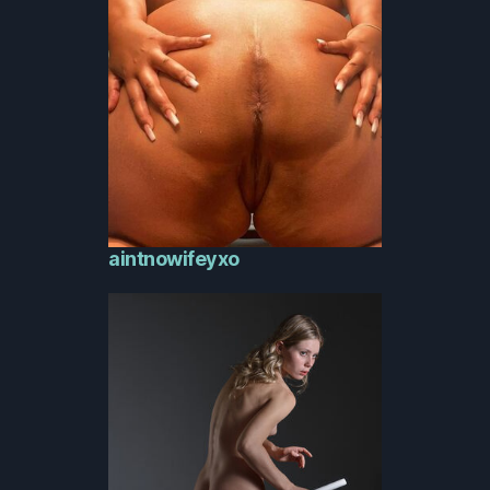
aintnowifeyxo