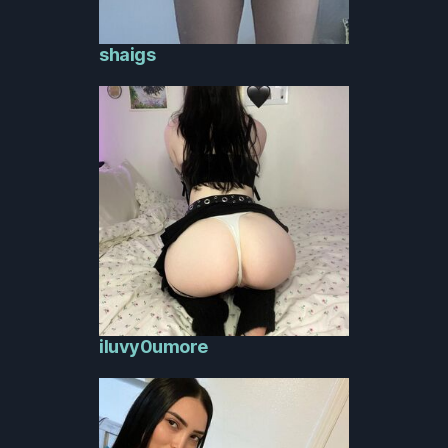
shaigs
iluvy0umore