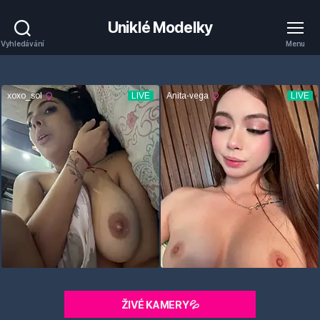
Uniklé Modelky
Vyhledávání
Menu
ŽIVÉ KAMERY💦