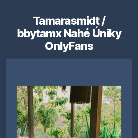
Tamarasmidt /
bbytamx Nahé Úniky
OnlyFans