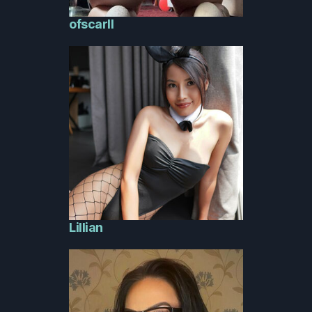
ofscarll
Lillian