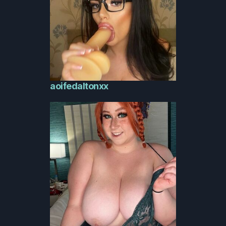
aoifedaltonxx