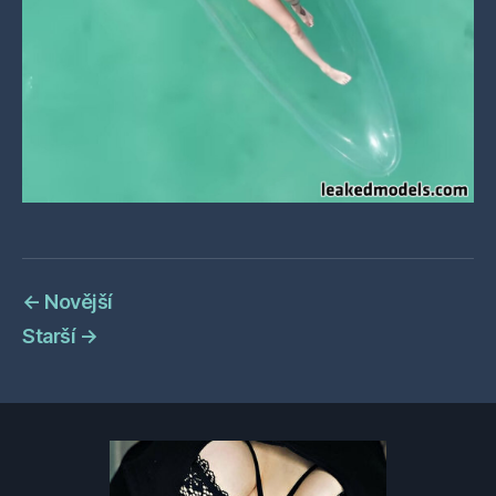
←
Novější
Starší
→