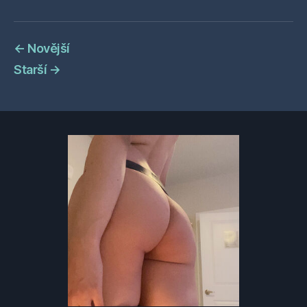
←
Novější
Starší
→