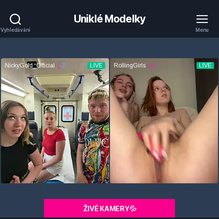
Uniklé Modelky
Vyhledávání
Menu
ŽIVÉ KAMERY💦