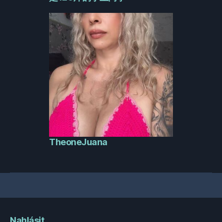
TheoneJuana
Nahlásit