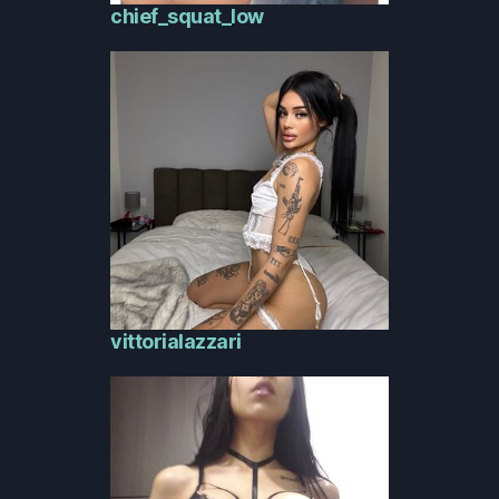
chief_squat_low
vittorialazzari