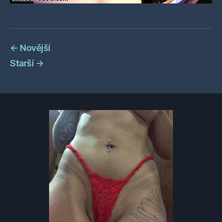
←
Novější
Starší
→