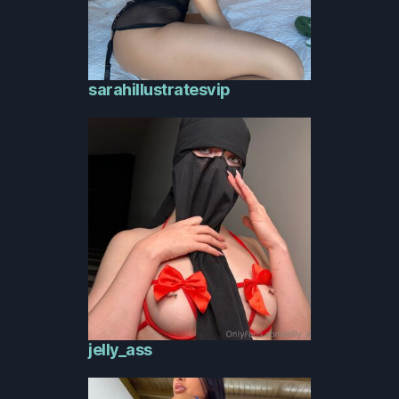
sarahillustratesvip
jelly_ass