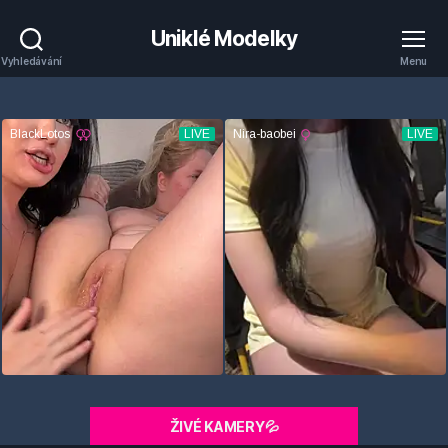
Uniklé Modelky
Vyhledávání
Menu
ŽIVÉ KAMERY💦