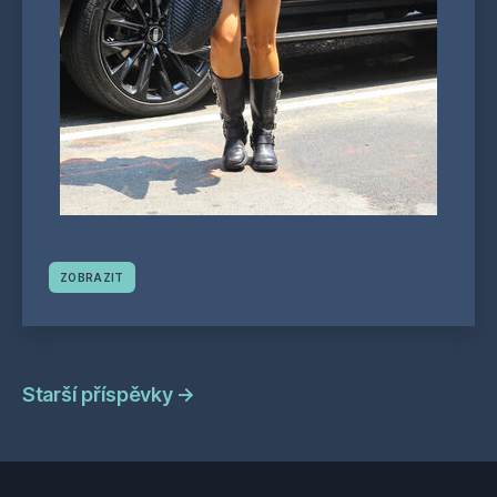
ZOBRAZIT
Navigace
Starší příspěvky
→
příspěvků