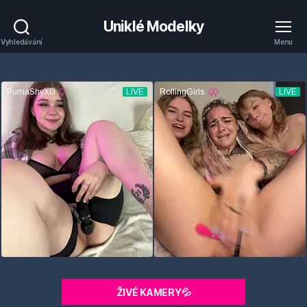
Uniklé Modelky
Vyhledávání
Menu
ŽIVÉ KAMERY💦