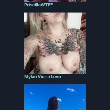
PriscillaWTFF
Mykie Vieira Love