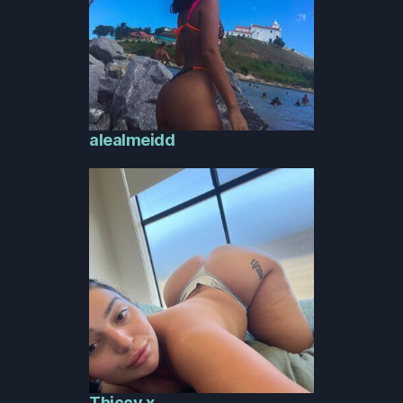
alealmeidd
Thiccy.x