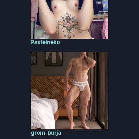
Pastelneko
grom_burja