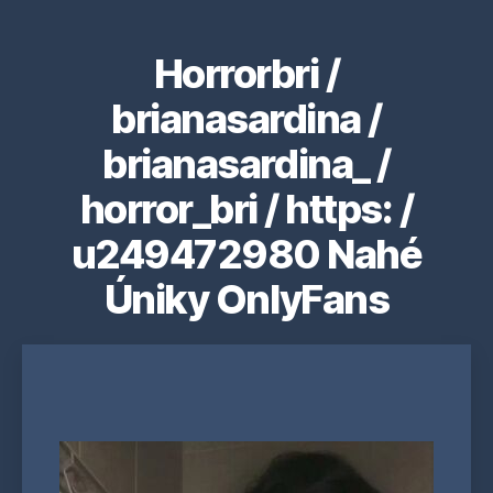
Horrorbri /
brianasardina /
brianasardina_ /
horror_bri / https: /
u249472980 Nahé
Úniky OnlyFans