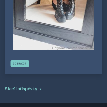
ZOBRAZIT
Navigace
Starší příspěvky
→
příspěvků