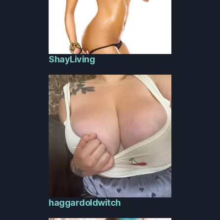
ShayLiving
haggardoldwitch