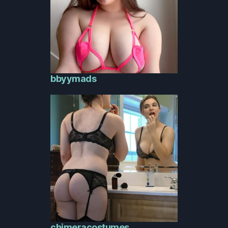
bbyymads
chimeracostumes