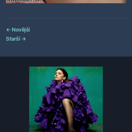
←
Novější
Starší
→