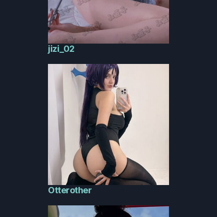
jizi_02
Otterother