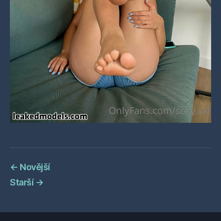
←
Novější
Starší
→