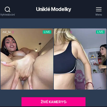
Uniklé Modelky
Vyhledávání
Menu
ŽIVÉ KAMERY💦