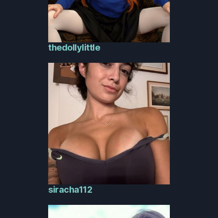
thedollylittle
siracha112