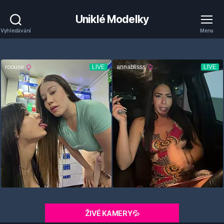
Uniklé Modelky
Vyhledávání
Menu
ŽIVÉ KAMERY💦