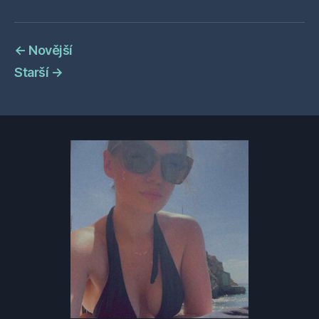
←
Novější
Starší
→