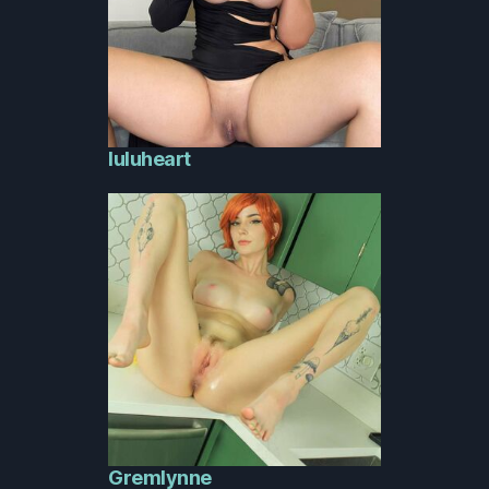
luluheart
Gremlynne