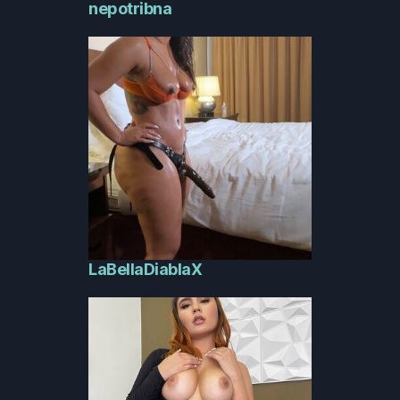
nepotribna
LaBellaDiablaX