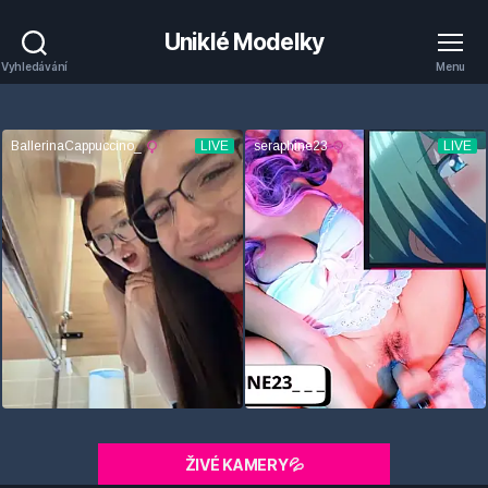
Uniklé Modelky
Vyhledávání
Menu
ŽIVÉ KAMERY💦