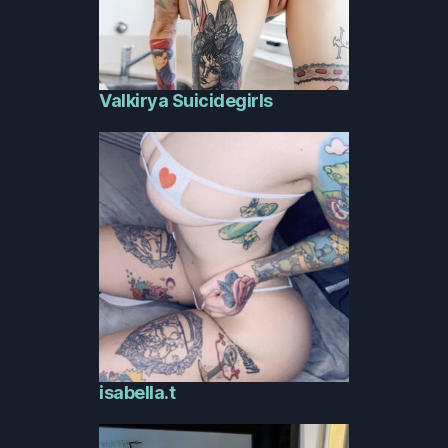
Valkirya Suicidegirls
isabella.t