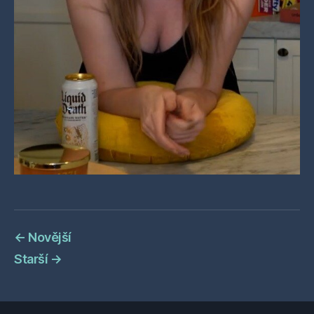
←
Novější
Starší
→