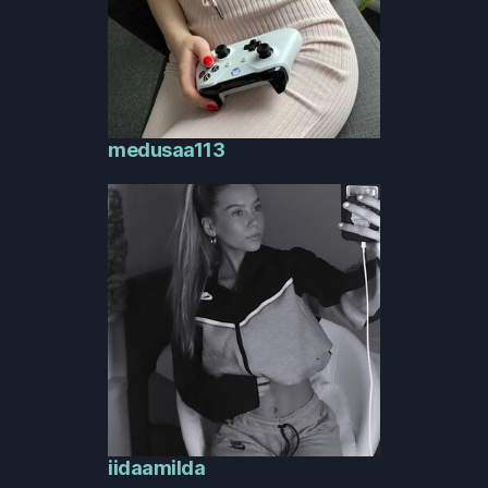
medusaa113
iidaamilda