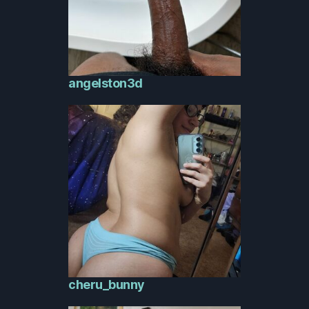
angelston3d
cheru_bunny