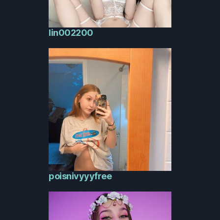
lin002200
poisnivyyyfree