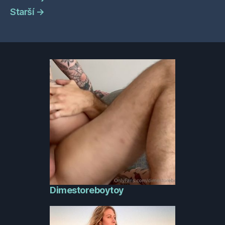
Starší
→
Dimestoreboytoy