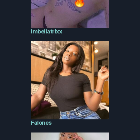
imbellatrixx
Falones