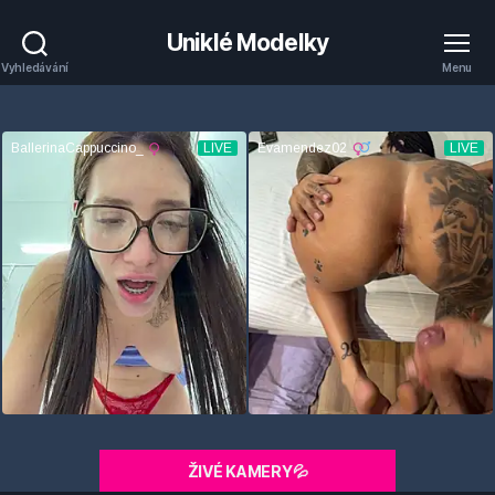
Uniklé Modelky
Vyhledávání
Menu
ŽIVÉ KAMERY💦