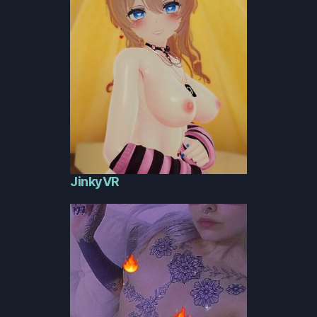
JinkyVR