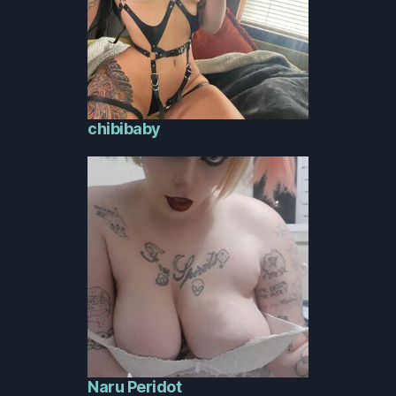
chibibaby
Naru Peridot