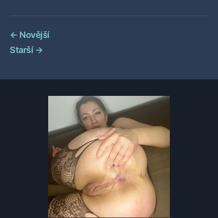
←
Novější
Starší
→