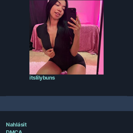
itslilybuns
Nahlásit
DMCA