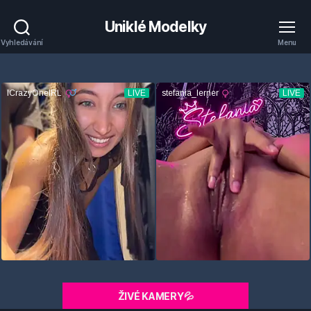
Uniklé Modelky
Vyhledávání
Menu
ŽIVÉ KAMERY💦