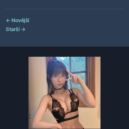
←
Novější
Starší
→