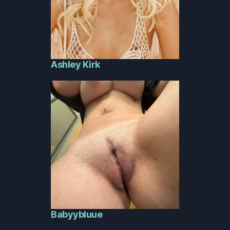
Ashley Kirk
Babyybluue