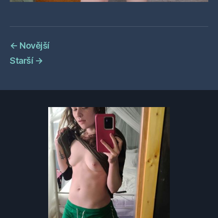
←
Novější
Starší
→