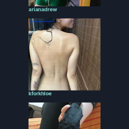
arianadrew
kforkhloe