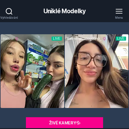
Uniklé Modelky
Vyhledávání
Menu
ŽIVÉ KAMERY💦