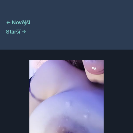
←
Novější
Starší
→