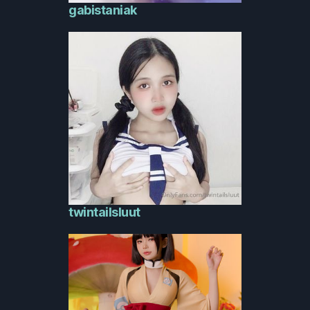
gabistaniak
twintailsluut