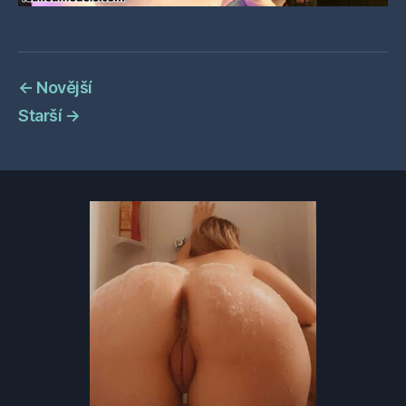
←
Novější
Starší
→