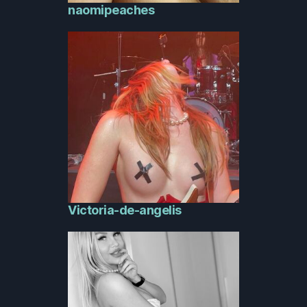
naomipeaches
Victoria-de-angelis