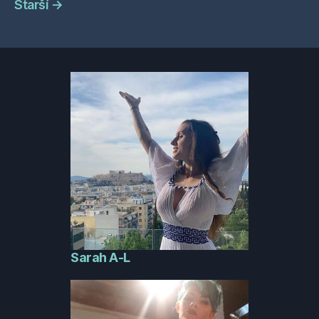
Starší
→
Sarah A-L