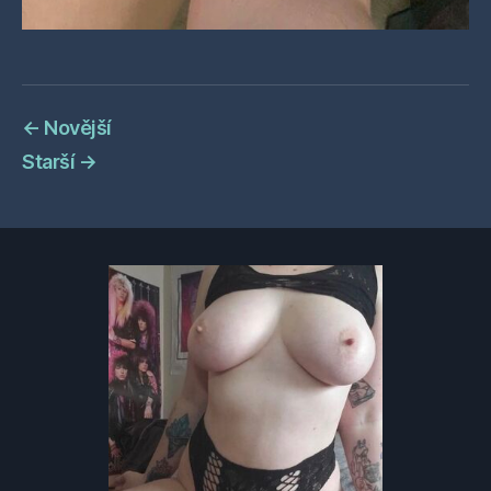
←
Novější
Starší
→