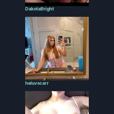
DakotaBright
heluvscarr