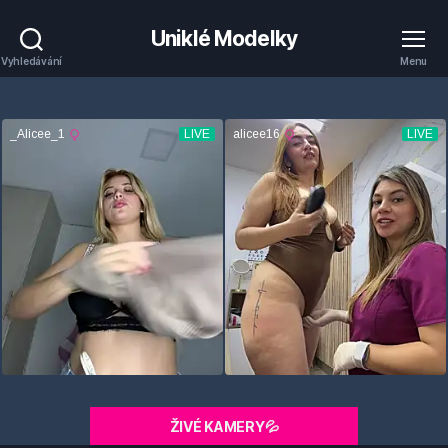
Uniklé Modelky
Vyhledávání
Menu
ŽIVÉ KAMERY💦