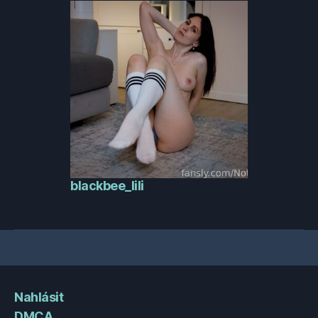
blackbee_lili
Nahlásit
DMCA