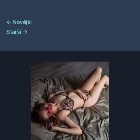
←
Novější
Starší
→