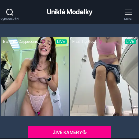
Uniklé Modelky
Vyhledávání
Menu
ŽIVÉ KAMERY💦