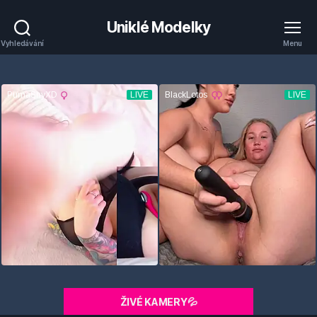
Uniklé Modelky
Vyhledávání
Menu
ŽIVÉ KAMERY💦