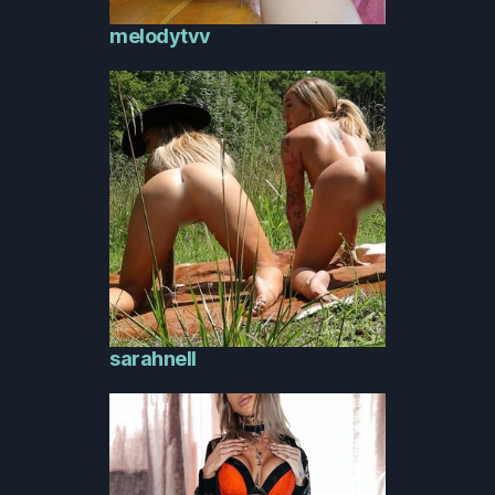
melodytvv
sarahnell