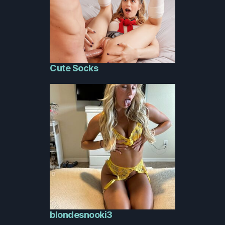
Cute Socks
blondesnooki3