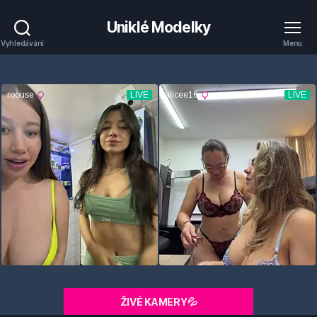
Uniklé Modelky
Vyhledávání
Menu
ŽIVÉ KAMERY💦