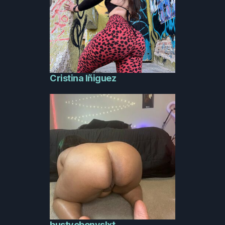
Cristina Iñiguez
bustyebonyslxt