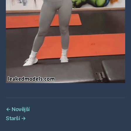
←
Novější
Starší
→