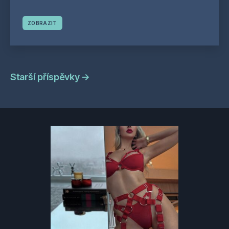
ZOBRAZIT
Navigace
Starší příspěvky
→
příspěvků