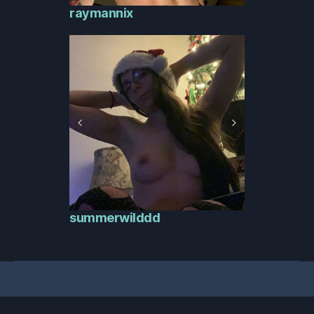
raymannix
summerwilddd