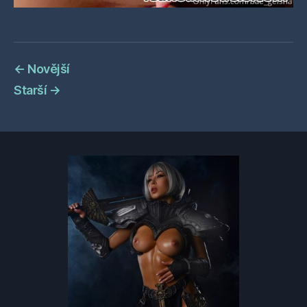
←
Novější
Starší
→