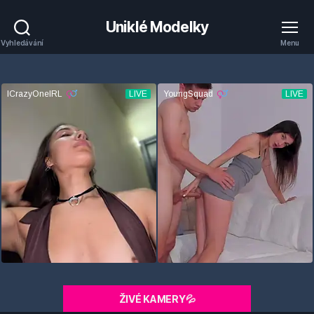
Uniklé Modelky
Vyhledávání
Menu
ŽIVÉ KAMERY💦