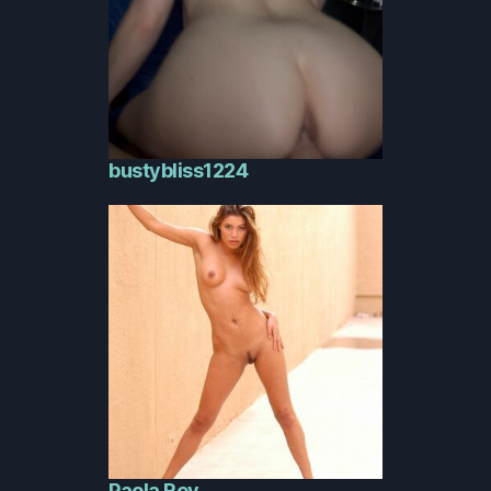
bustybliss1224
Paola Rey