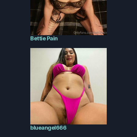
Bettie Pain
blueangel666