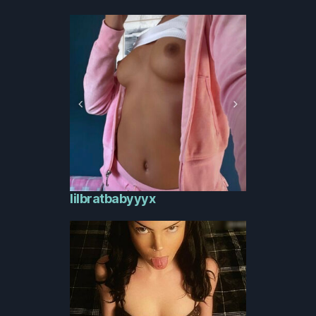
lilbratbabyyyx