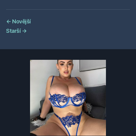
←
Novější
Starší
→