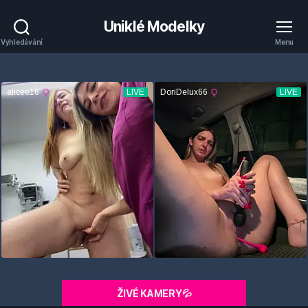
Uniklé Modelky
Vyhledávání
Menu
ŽIVÉ KAMERY💦